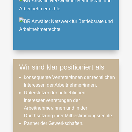
Wir sind klar positioniert als
konsequente Vertreter/innen der rechtlichen
Interessen der Arbeitnehmer/innen.
Unterstützer der betrieblichen
Interessenvertretungen der
Arbeitnehmer/innen und in der
Durchsetzung ihrer Mitbestimmungsrechte.
Partner der Gewerkschaften.