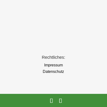
Nehmen Sie via Linkedin Kontakt mit uns auf
Wir sind jetzt auch auf instagram
Rechtliches:
Impressum
Datenschutz