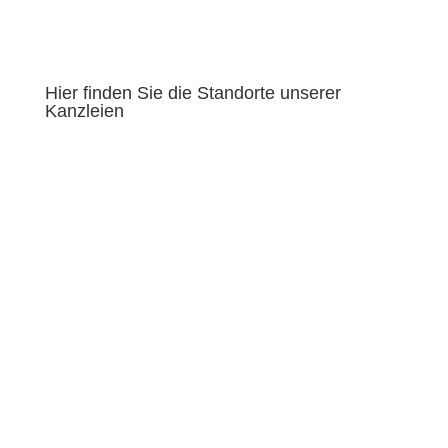
Hier finden Sie die Standorte unserer
Kanzleien
Besuchen Sie uns auch auf facebook
Nehmen Sie via Linkedin Kontakt mit uns auf
Besuchen Sie uns auch auf instagram